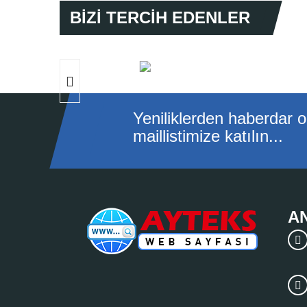
BİZİ TERCİH EDENLER
Yeniliklerden haberdar o
maillistimize katılın...
A