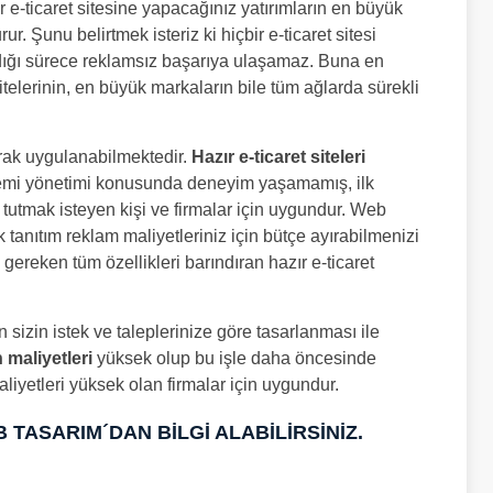
r e-ticaret sitesine yapacağınız yatırımların en büyük
ur. Şunu belirtmek isteriz ki hiçbir e-ticaret sitesi
dığı sürece reklamsız başarıya ulaşamaz. Buna en
itelerinin, en büyük markaların bile tüm ağlarda sürekli
arak uygulanabilmektedir.
Hazır e-ticaret siteleri
emi yönetimi konusunda deneyim yaşamamış, ilk
tutmak isteyen kişi ve firmalar için uygundur. Web
k tanıtım reklam maliyetleriniz için bütçe ayırabilmenizi
n gereken tüm özellikleri barındıran hazır e-ticaret
ın sizin istek ve taleplerinize göre tasarlanması ile
n maliyetleri
yüksek olup bu işle daha öncesinde
liyetleri yüksek olan firmalar için uygundur.
 TASARIM´DAN BILGI ALABILIRSINIZ.