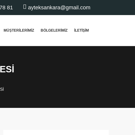
78 81
ayteksankara@gmail.com
MÜŞTERILERIMIZ
BÖLGELERİMİZ
İLETIŞIM
ESI
SI