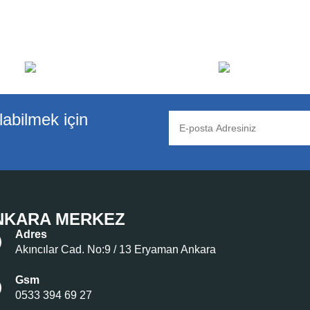
labilmek için
NKARA MERKEZ
Adres
Akıncılar Cad. No:9 / 13 Eryaman Ankara
Gsm
0533 394 69 27