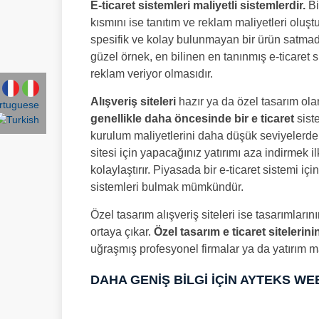
E-ticaret sistemleri maliyetli sistemlerdir.
Bi
kısmını ise tanıtım ve reklam maliyetleri oluştur
spesifik ve kolay bulunmayan bir ürün satma
güzel örnek, en bilinen en tanınmış e-ticaret s
reklam veriyor olmasıdır.
Alışveriş siteleri
hazır ya da özel tasarım ol
genellikle daha öncesinde bir e ticaret
sist
kurulum maliyetlerini daha düşük seviyelerde 
sitesi için yapacağınız yatırımı aza indirmek il
kolaylaştırır. Piyasada bir e-ticaret sistemi içi
sistemleri bulmak mümkündür.
Özel tasarım alışveriş siteleri ise tasarımların
ortaya çıkar.
Özel tasarım e ticaret sitelerini
uğraşmış profesyonel firmalar ya da yatırım ma
DAHA GENIŞ BILGI IÇIN AYTEKS WEB