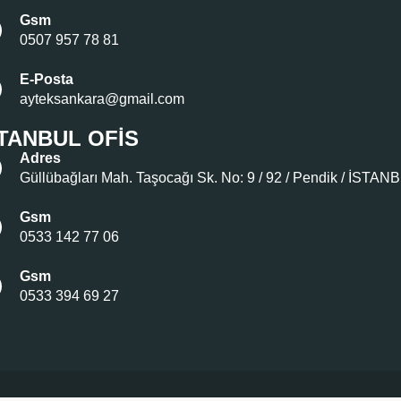
Gsm
0507 957 78 81
E-Posta
ayteksankara@gmail.com
TANBUL OFIS
Adres
Güllübağları Mah. Taşocağı Sk. No: 9 / 92 / Pendik / İSTAN
Gsm
0533 142 77 06
Gsm
0533 394 69 27