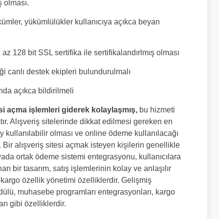
ş olması.
kümler, yükümlülükler kullanıcıya açıkca beyan
z 128 bit SSL sertifika ile sertifikalandırlmış olması
eği canlı destek ekipleri bulundurulmalı
da açıkca bildirilmeli
tesi açma işlemleri giderek kolaylaşmış,
bu hizmeti
ır. Alışveriş sitelerinde dikkat edilmesi gereken en
ay kullanılabilir olması ve online ödeme kullanılacağı
. Bir alışveriş sitesi açmak isteyen kişilerin genellikle
 yada ortak ödeme sistemi entegrasyonu, kullanıcılara
an bir tasarım, satış işlemlerinin kolay ve anlaşılır
argo özellik yönetimi özelliklerdir. Gelişmiş
modülü, muhasebe programları entegrasyonları, kargo
ı gibi özelliklerdir.