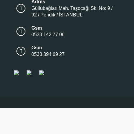
Adres
Güllübağları Mah. Taşocağı Sk. No: 9 /
92 / Pendik / İSTANBUL
Gsm
0533 142 77 06
Gsm
0533 394 69 27